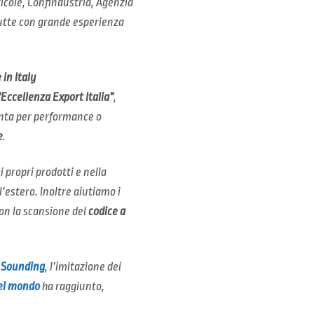
gricole, Confindustria, Agenzia
tutte con grande esperienza
in Italy
Eccellenza Export Italia”
,
tinta per performance o
e
.
 propri prodotti e nella
l’estero. Inoltre aiutiamo i
on la scansione del
codice a
n Sounding
, l’imitazione dei
nel mondo
ha raggiunto,