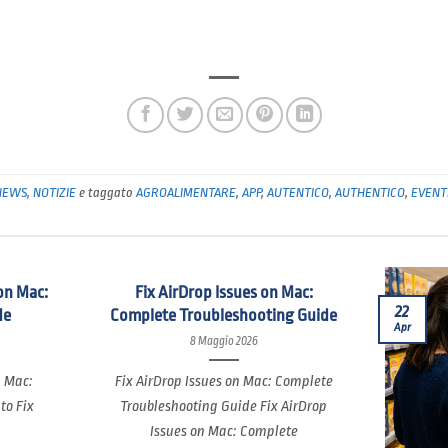
NEWS
,
NOTIZIE
e taggato
AGROALIMENTARE
,
APP
,
AUTENTICO
,
AUTHENTICO
,
EVENT
on Mac:
Fix AirDrop Issues on Mac:
22
de
Complete Troubleshooting Guide
Apr
8 Maggio 2026
n Mac:
Fix AirDrop Issues on Mac: Complete
to Fix
Troubleshooting Guide Fix AirDrop
Issues on Mac: Complete