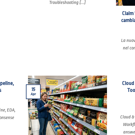
Troubleshooting [...]
Claim 
cambia
La nuov
nel co
ipeline,
Cloud
15
s
Too
Apr
ine, EDA,
Cloud &
nonsense
Workfl
answer