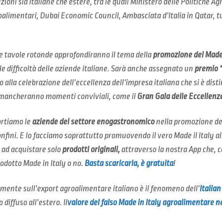
zioni sia italiane che estere, tra le quali Ministero delle Politiche A
oalimentari, Dubai Economic Council, Ambasciata d’Italia in Qatar, 
e tavole rotonde approfondiranno il tema della
promozione del Made 
e difficoltà delle aziende italiane. Sarà anche assegnato un
premio “
o alla celebrazione dell’eccellenza dell’impresa italiana che si è dis
 mancheranno momenti conviviali, come il
Gran Gala delle Eccellenz
rtiamo le
aziende del settore enogastronomico
nella promozione dei
confini. E lo facciamo soprattutto promuovendo il vero Made il Italy al
 ad acquistare solo
prodotti originali,
attraverso la nostra App che, c
prodotto Made in Italy o no.
Basta scaricarla, è gratuita
!
mente sull’export agroalimentare italiano è il fenomeno dell’
Italia
 diffuso all’estero. Il
valore del falso Made in Italy agroalimentare 