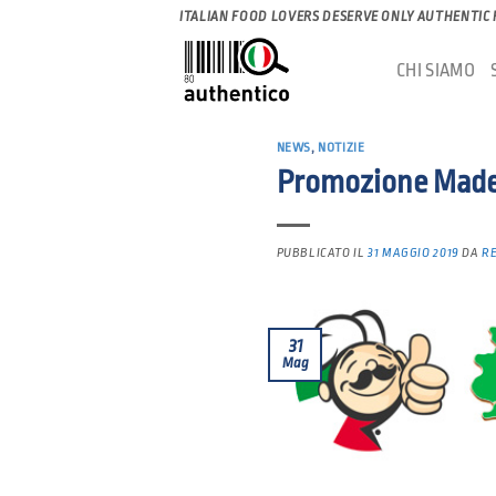
Salta
ITALIAN FOOD LOVERS DESERVE ONLY AUTHENTIC
ai
CHI SIAMO
contenuti
NEWS
,
NOTIZIE
Promozione Made i
PUBBLICATO IL
31 MAGGIO 2019
DA
R
31
Mag