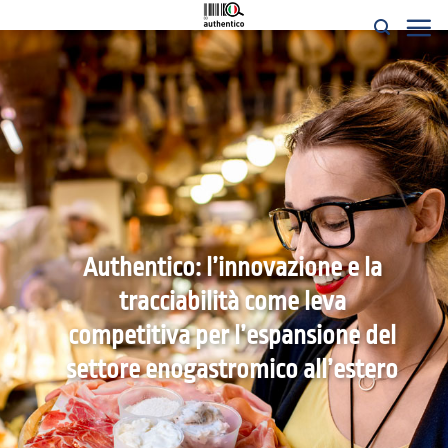
Salta
ai
contenuti
Authentico: l’innovazione e la
tracciabilità come leva
competitiva per l’espansione del
settore enogastromico all’estero