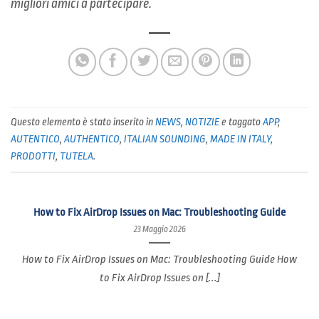
migliori amici a partecipare.
Questo elemento è stato inserito in
NEWS
,
NOTIZIE
e taggato
APP
,
AUTENTICO
,
AUTHENTICO
,
ITALIAN SOUNDING
,
MADE IN ITALY
,
PRODOTTI
,
TUTELA
.
How to Fix AirDrop Issues on Mac: Troubleshooting Guide
23 Maggio 2026
How to Fix AirDrop Issues on Mac: Troubleshooting Guide How
to Fix AirDrop Issues on [...]