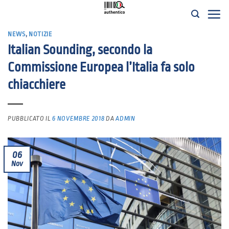
Salta
ai
NEWS
,
NOTIZIE
contenuti
Italian Sounding, secondo la
Commissione Europea l’Italia fa solo
chiacchiere
PUBBLICATO IL
6 NOVEMBRE 2018
DA
ADMIN
06
Nov