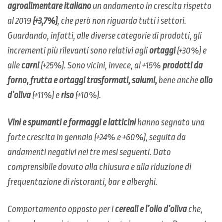
agroalimentare italiano
un andamento in crescita rispetto
al 2019
(+3,7%)
, che però non riguarda tutti i settori.
Guardando, infatti, alle diverse categorie di prodotti, gli
incrementi più rilevanti sono relativi agli
ortaggi
(+30%) e
alle
carni
(+25%). Sono vicini, invece, al +15%
prodotti da
forno, frutta e ortaggi
trasformati, salumi,
bene anche
olio
d’oliva
(+11%) e
riso
(+10%).
Vini e spumanti e formaggi e latticini
hanno segnato una
forte crescita in gennaio (+24% e +60%), seguita da
andamenti negativi nei tre mesi seguenti. Dato
comprensibile dovuto alla chiusura e alla riduzione di
frequentazione di ristoranti, bar e alberghi.
Comportamento opposto per i
cereali e l’olio d’oliva
che,