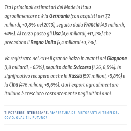
Tra i principali estimatori del Made in Italy
agroalimentare c’è la
Germania
(con acquisti per 7,2
miliardi, +0,8% nel 2019), seguita dalla
Francia
(4,9 miliardi,
+4%). Al terzo posto gli
Usa
(4,6 miliardi, +11,2%) che
precedono il
Regno Unito
(3,4 miliardi +0,7%).
Va registrato nel 2019 il grande balzo in avanti del
Giappone
(1,8 miliardi, + 65%), seguito dalla
Svizzera
(1,26, 8,5%). In
significativo recupero anche la
Russia
(591 milioni, +5,8%) e
la
Cina
(476 milioni, +8,6%). Qui l’export agroalimentare
italiano è cresciuto costantemente negli ultimi anni.
TI POTREBBE INTERESSARE:
RIAPERTURA DEI RISTORANTI AI TEMPI DEL
COVID, QUAL È IL FUTURO?