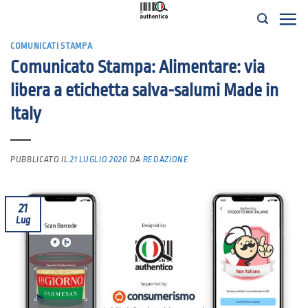
Salta
ai
COMUNICATI STAMPA
contenuti
Comunicato Stampa: Alimentare: via
libera a etichetta salva-salumi Made in
Italy
PUBBLICATO IL
21 LUGLIO 2020
DA
REDAZIONE
21
Lug