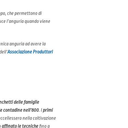
mpo, che permettono di
duce l’anguria quando viene
’unica anguria ad avere la
dell’
Associazione Produttori
chetti delle famiglie
ie contadine nell’800
. I
primi
eccellessero nella coltivazione
o
affinato le tecniche
fino a