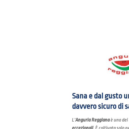
Sana e dal gusto un
davvero sicuro di 
L’
Anguria Reggiana
è uno dei
eccezionali
. È coltivata solo n