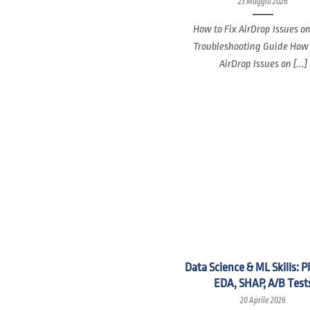
23 Maggio 2026
How to Fix AirDrop Issues o
Troubleshooting Guide How 
AirDrop Issues on [...]
Data Science & ML Skills: P
EDA, SHAP, A/B Test
20 Aprile 2026