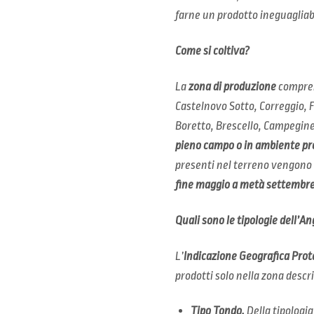
farne un prodotto ineguagliabi
Come si coltiva?
La
zona di produzione
comprend
Castelnovo Sotto, Correggio, Fa
Boretto, Brescello, Campegine,
pieno campo o in ambiente pr
presenti nel terreno vengono as
fine maggio a metà settembre
Quali sono le tipologie dell’A
L’
Indicazione Geografica Prot
prodotti solo nella zona descri
Tipo Tondo.
Della tipologi