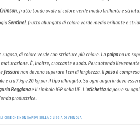
Crimson
, frutto tondo ovale di colore verde medio brillante e striatu
ogia
Sentinel
, frutto allungato di colore verde medio brillante e stria
 rugosa, di colore verde con striature più chiare. La
polpa
ha un sapo
 maturazione. È, inoltre, croccante e soda. Percuotendo lievemente 
le
fessure
non devono superare 1 cm di larghezza. Il
peso
è compreso tr
vale e tra 7 kg e 20 kg per il tipo allungato. Su ogni anguria deve ess
nguria Reggiana
e il simbolo IGP della UE. L’
etichetta
da porre su ogni
ienda produttrice.
ILI COSE CHE NON SAPEVI SULLA CILIEGIA DI VIGNOLA