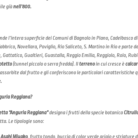
le già
nell’800.
e l’intera superficie dei Comuni di Bagnolo in Piano, Cadelbosco d
bbrico, Novellara, Poviglio, Rio Saliceto, S. Martino in Rio e parte d
 Gattatico, Gualtieri, Guastalla, Reggio Emilia, Reggiolo, Rolo, Rubi
otetto
(tunnel piccolo o serra fredda). Il
terreno
in cui cresce è
calcar
sorbite dal frutto e gli conferiscono le particolari caratteristiche 
.
nguria Reggiana?
etta “Anguria Reggiana”
designa i frutti della specie botanica
Citrull
tta. Le tipologie sono:
a
Asahi Miyako
, frutto tondo, buccia di color verde grigio e striature 