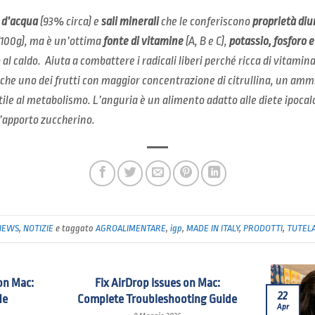
 d’acqua
(93% circa) e
sali minerali
che le conferiscono
proprietà diu
/100g), ma è un’ottima
fonte di vitamine
(A, B e C),
potassio, fosforo 
al caldo. Aiuta a combattere i radicali liberi perché ricca di vitamin
nche uno dei frutti con maggior concentrazione di citrullina, un amm
tile al metabolismo. L’anguria è un alimento adatto alle diete ipocalo
ll’apporto zuccherino.
NEWS
,
NOTIZIE
e taggato
AGROALIMENTARE
,
igp
,
MADE IN ITALY
,
PRODOTTI
,
TUTEL
on Mac:
Fix AirDrop Issues on Mac:
22
de
Complete Troubleshooting Guide
Apr