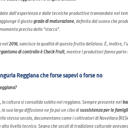
idate dall’esperienza e dalle tecniche produttive tramandate nel te
aggiunge il giusto
grado di maturazione
, definito dal suono che pro
l momento preciso dello “stacco”.
a nel
2016
, sancisce la qualità di questo frutto delizioso. È, inoltre, l
rganismo di controllo è Check Fruit
, mentre i produttori fanno parte 
’Anguria Reggiana che forse sapevi o forse no
Reggiana?
, la coltura si consolida subito nel reggiano. Sempre presente nei
ban
, la sua larga diffusione ne fa poi un cibo di
sussistenza per le
famigl
ello stesso secolo, documentano come i coltivatori di Novellara (RE)
lto livello tecnico. Segno che secoli di tradizione colturale avevan