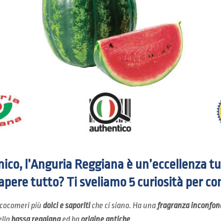
ico, l’Anguria Reggiana è un’eccellenza tut
sapere tutto? Ti sveliamo 5 curiosità per c
 cocomeri più
dolci e saporiti
che ci siano. Ha una
fragranza inconfond
ella
bassa reggiana
ed ha
origine antiche
.