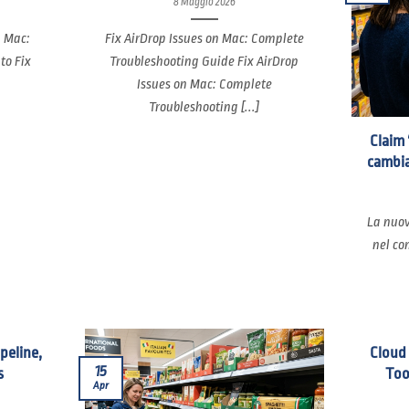
8 Maggio 2026
n Mac:
Fix AirDrop Issues on Mac: Complete
to Fix
Troubleshooting Guide Fix AirDrop
Issues on Mac: Complete
Troubleshooting [...]
Claim 
cambia
La nuov
nel co
ipeline,
Cloud
15
s
Too
Apr