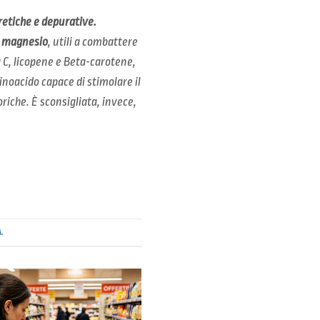
retiche e depurative.
e magnesio
, utili a combattere
a C, licopene e Beta-carotene,
inoacido capace di stimolare il
riche. È sconsigliata, invece,
A
.