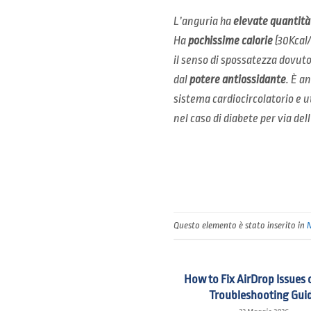
L’anguria ha
elevate quantità
Ha
pochissime calorie
(30Kcal
il senso di spossatezza dovuto 
dal
potere antiossidante
. È a
sistema cardiocircolatorio e u
nel caso di diabete per via de
Questo elemento è stato inserito in
How to Fix AirDrop Issues 
Troubleshooting Gui