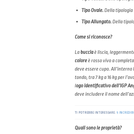
Tipo Ovale.
Della tipologia
Tipo Allungato.
Della tipol
Come si riconosce?
La
buccia
è liscia, leggermente
colore
è rosso vivo a completa
deve essere cupo. All’interno 
tondo, tra 7 kg a 16 kg per l’o
l
ogo identificativo dell’IGP A
deve includere il nome dell’az
TI POTREBBE INTERESSARE:
5 INCREDIB
Quali sono le proprietà?