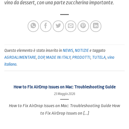
vino​ ​da​ ​dessert,​ ​con​ ​una​ ​parte​ ​zuccherina​ ​importante.
Questo elemento è stato inserito in
NEWS
,
NOTIZIE
e taggato
AGROALIMENTARE
,
DOP
,
MADE IN ITALY
,
PRODOTTI
,
TUTELA
,
vino
italiano
.
How to Fix AirDrop Issues on Mac: Troubleshooting Guide
23 Maggio 2026
How to Fix AirDrop Issues on Mac: Troubleshooting Guide How
to Fix AirDrop Issues on [...]