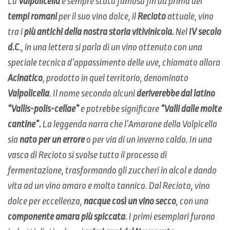
La
Valpolicella
è sempre stata famosa fin da prima dei
tempi romani
per il suo vino dolce, il
Recioto
attuale, vino
tra i
più antichi della nostra storia vitivinicola.
Nel
IV secolo
d.C
., in una lettera si parla di un vino ottenuto con una
speciale tecnica d’appassimento delle uve, chiamato allora
Acinatico
, prodotto in quel territorio, denominato
Valpolicella
. Il nome secondo alcuni
deriverebbe dal latino
“Vallis-polis-cellae”
e potrebbe significare
“Valli dalle molte
cantine”.
La leggenda narra che l’Amarone della Volpicella
sia
nato per un errore
o per via di un inverno caldo. In una
vasca di Recioto si svolse tutto il processo di
fermentazione, trasformando gli zuccheri in alcol e dando
vita ad un vino amaro e molto tannico. Dal Recioto, vino
dolce per eccellenza,
nacque così un vino secco
, con una
componente amara più spiccata
. I primi esemplari furono