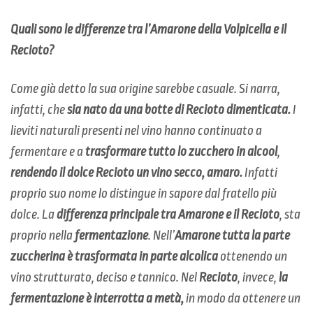
Quali sono le differenze tra l’Amarone della Volpicella e il
Recioto?
Come già detto la sua origine sarebbe casuale. Si​ ​narra,
infatti,​ ​che​ ​
sia​ ​nato​ ​da​ ​una​ ​botte​ ​di​ ​Recioto​ ​dimenticata.
I​ ​
lieviti naturali​ ​presenti​ ​nel​ ​vino​ ​hanno​ ​continuato​ ​a​ ​
fermentare​ ​e​ ​a​
​trasformare​ ​tutto​ ​lo​ ​zucchero​ ​in​ ​alcool
,
rendendo​ ​il​ ​dolce​ ​Recioto​ ​un​ ​vino​ ​secco,​ ​​amaro​.
Infatti
proprio suo nome lo​ ​distingue​ ​in​ ​sapore​ ​dal​ ​fratello​ ​più​ ​
dolce. La​ ​
differenza​ ​principale​ ​tra​ Amarone​ ​e​ ​il​ ​Recioto
,​ ​sta​ ​
proprio​ ​nella​
​fermentazione
. Nell’
Amarone​ ​tutta​ ​la​ ​parte​ ​
zuccherina​ è ​trasformata​ ​in​ ​parte​ ​alcolica​ ​
ottenendo​ ​un​ ​
vino strutturato,​ ​deciso​ e tannico.​ ​Nel​ ​
Recioto
​, ​invece,​ ​
la​ ​
fermentazione​ è interrotta​ ​a​ ​metà​,
​in​ ​modo da​ ​ottenere​ ​un​ ​