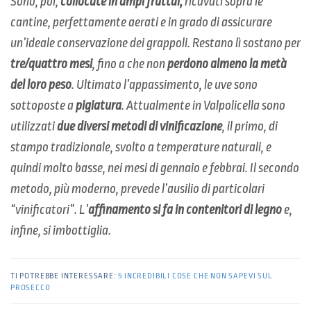
Sono, poi,
collocate in ampi fruttai,
ricavati sopra le
cantine, perfettamente aerati e in grado di assicurare
un’ideale conservazione dei grappoli. Restano lì sostano per
tre/quattro mesi
, fino a che non
perdono almeno la metà
del loro peso
. Ultimato l’appassimento, le uve sono
sottoposte a
pigiatura
. Attualmente in Valpolicella sono
utilizzati
due diversi metodi di vinificazione
, il primo, di
stampo tradizionale, svolto a temperature naturali, e
quindi molto basse, nei mesi di gennaio e febbrai. Il secondo
metodo, più moderno, prevede l’ausilio di particolari
“vinificatori”. L’
affinamento si fa in contenitori di legno
e,
infine, si imbottiglia.
TI POTREBBE INTERESSARE:
5 INCREDIBILI COSE CHE NON SAPEVI SUL
PROSECCO