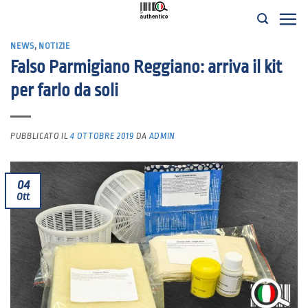
Salta
ai
NEWS
,
NOTIZIE
contenuti
Falso Parmigiano Reggiano: arriva il kit
per farlo da soli
PUBBLICATO IL
4 OTTOBRE 2019
DA
ADMIN
04
Ott