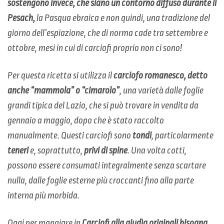
sostengono invece, che siano un contorno diffuso durante il
Pesach,
la Pasqua ebraica e non quindi, una tradizione del
giorno dell’espiazione, che di norma cade tra settembre e
ottobre, mesi in cui di carciofi proprio non ci sono!
Per questa ricetta si utilizza il
carciofo romanesco, detto
anche “mammola” o “cimarolo”
, una varietà dalle foglie
grandi tipica del Lazio, che si può trovare in vendita da
gennaio a maggio, dopo che è stato raccolto
manualmente. Questi carciofi sono
tondi
, particolarmente
teneri
e, soprattutto,
privi di spine
. Una volta cotti,
possono essere consumati integralmente senza scartare
nulla, dalle foglie esterne più croccanti fino alla parte
interna più morbida.
Oggi per mangiare in
Carciofi alla giudìa originali bisogna