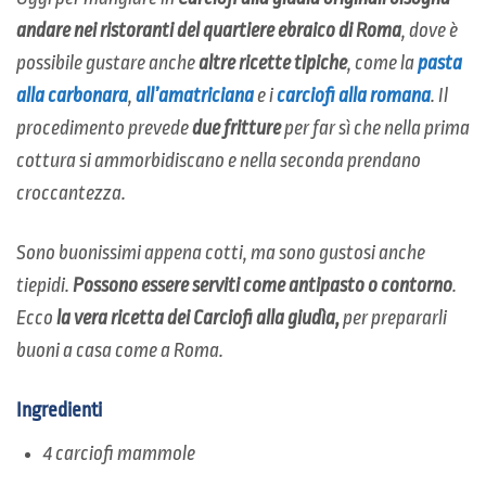
andare nei ristoranti del quartiere ebraico di Roma
, dove è
possibile gustare anche
altre ricette tipiche
, come la
pasta
alla carbonara
,
all’amatriciana
e i
carciofi alla romana
. Il
procedimento prevede
due fritture
per far sì che nella prima
cottura si ammorbidiscano e nella seconda prendano
croccantezza.
Sono buonissimi appena cotti, ma sono gustosi anche
tiepidi.
Possono essere serviti come antipasto o contorno
.
Ecco
la vera ricetta dei Carciofi alla giudìa,
per prepararli
buoni a casa come a Roma.
Ingredienti
4 carciofi mammole