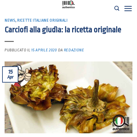
Salta
ai
NEWS
,
RICETTE ITALIANE ORIGINALI
contenuti
Carciofi alla giudìa: la ricetta originale
PUBBLICATO IL
15 APRILE 2020
DA
REDAZIONE
15
Apr