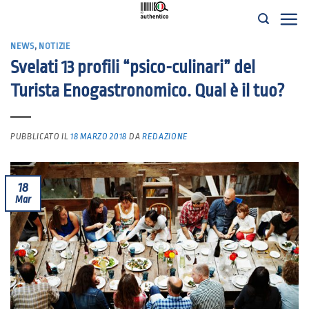
Salta
ai
NEWS
,
NOTIZIE
contenuti
Svelati 13 profili “psico-culinari” del
Turista Enogastronomico. Qual è il tuo?
PUBBLICATO IL
18 MARZO 2018
DA
REDAZIONE
18
Mar