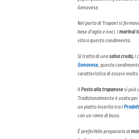
Genovese.
Nel porto di Trapani si fermav
base d’aglio e noci. I
marinai t
vita a questo condimento.
Si tratta di una
salsa cruda,
i 
Genovese
, questo condimento 
caratteristica di essere molto 
Il
Pesto alla trapanese
si può u
Tradizionalmente è usata per 
un piatto inserito tra i
Prodott
con un ramo di buso.
È preferibile prepararlo al
mor