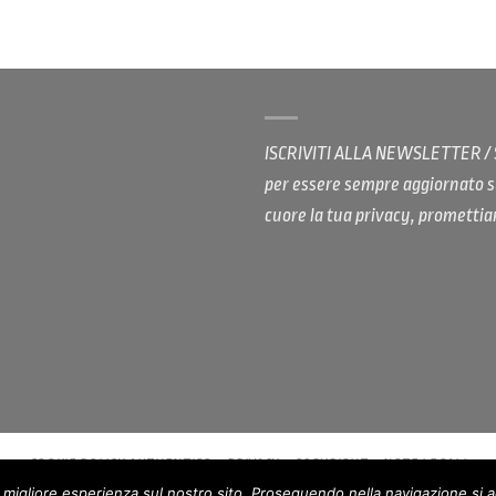
ISCRIVITI ALLA NEWSLETTER 
per essere sempre aggiornato s
cuore la tua privacy, promett
COOKIE POLICY AUTHENTICO
PRIVACY
COPYRIGHT
NOTE LEGALI
a migliore esperienza sul nostro sito. Proseguendo nella navigazione si 