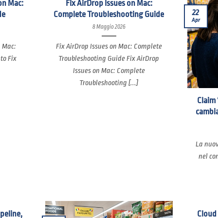
on Mac:
Fix AirDrop Issues on Mac:
22
de
Complete Troubleshooting Guide
Apr
8 Maggio 2026
n Mac:
Fix AirDrop Issues on Mac: Complete
to Fix
Troubleshooting Guide Fix AirDrop
Issues on Mac: Complete
Troubleshooting [...]
Claim 
cambia
La nuov
nel co
ipeline,
Cloud