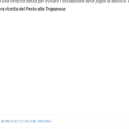
d una velocità bassa per evitare l’ossidazione delle foglie di basilic
ra ricetta del Pesto alla Trapanese
.
E ALTRE
RICETTE ITALIANE ORIGINALI