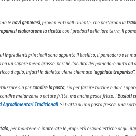
ano le
navi genovesi
, provenienti dall’Oriente, che portarono la
tradi
rapanesi elaborarono la ricetta
con i prodotti della loro terra, il po
cui ingredienti principali sono appunto il basilico, il pomodoro e le m
ha un sapore meno grasso, perché l’acidità del pomodoro aiuta ad al
ricco d’aglio, infatti in dialetto viene chiamato
“agghiata trapanisa”
.
tilizzare sia per
condire la pasta
, sia per farcire tartine o dare sapore
condire melanzane o patate fritte, ma anche pesce fritto. I
Busiati c
i Agroalimentari Tradizionali
. Si tratta di una pasta fresca, una sort
taio
, per mantenere inalterate le proprietà organolettiche degli ingred