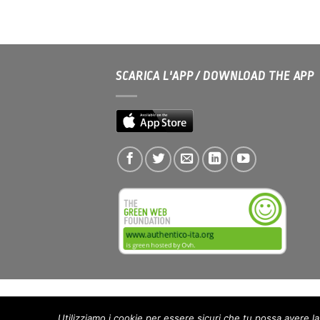
SCARICA L'APP / DOWNLOAD THE APP
Utilizziamo i cookie per essere sicuri che tu possa avere l