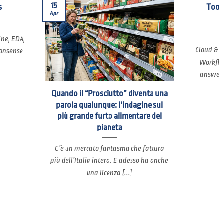
15
s
Too
Apr
ine, EDA,
Cloud &
nonsense
Workfl
answer
Quando il “Prosciutto” diventa una
parola qualunque: l’indagine sul
più grande furto alimentare del
pianeta
C’è un mercato fantasma che fattura
più dell’Italia intera. E adesso ha anche
una licenza [...]