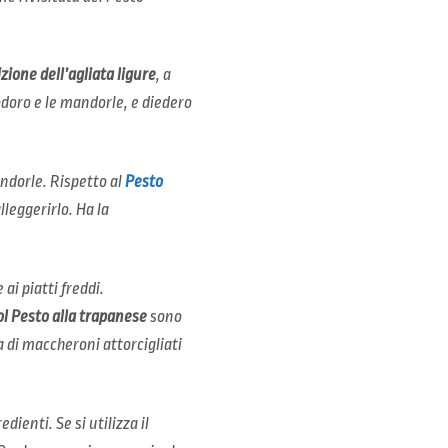
zione dell’agliata ligure
, a
modoro e le mandorle, e diedero
andorle. Rispetto al
Pesto
leggerirlo. Ha la
 ai piatti freddi.
ol Pesto alla trapanese
sono
a di maccheroni attorcigliati
ienti. Se si utilizza il