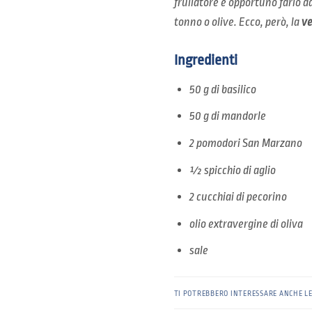
frullatore è opportuno farlo a
tonno o olive. Ecco, però, la
ve
Ingredienti
50 g di basilico
50 g di mandorle
2 pomodori San Marzano
½ spicchio di aglio
2 cucchiai di pecorino
olio extravergine di oliva
sale
TI POTREBBERO INTERESSARE ANCHE L