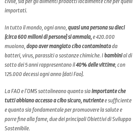
civile, sia per gli alimenti prodotti localmente che per quelli
importati.
In tutto il mondo, ogni anno,
quasi una persona su dieci
(circa 600 milioni di persone) si ammala,
e 420.000
muoiono,
dopo aver mangiato cibo contaminato
da
batteri, virus, parassiti o sostanze chimiche. I
bambini
al di
sotto dei 5 anni rappresentano il
40% delle vittime
, con
125.000 decessi ogni anno (dati Fao).
La FAO e l’OMS sottolineano quanto sia
importante che
tutti abbiano accesso a cibo sicuro, nutriente
e sufficiente
e quanto sia fondamentale per promuovere la salute e
porre fine alla fame, due dei principali Obiettivi di Sviluppo
Sostenibile.