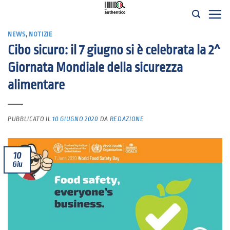
Salta
ai
NEWS
,
NOTIZIE
contenuti
Cibo sicuro: il 7 giugno si è celebrata la 2^
Giornata Mondiale della sicurezza
alimentare
PUBBLICATO IL
10 GIUGNO 2020
DA
REDAZIONE
10
Giu