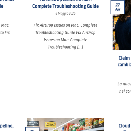
22
de
Complete Troubleshooting Guide
Apr
8 Maggio 2026
n Mac:
Fix AirDrop Issues on Mac: Complete
to Fix
Troubleshooting Guide Fix AirDrop
Issues on Mac: Complete
Troubleshooting [...]
Claim 
cambia
La nuov
nel co
ipeline,
Cloud