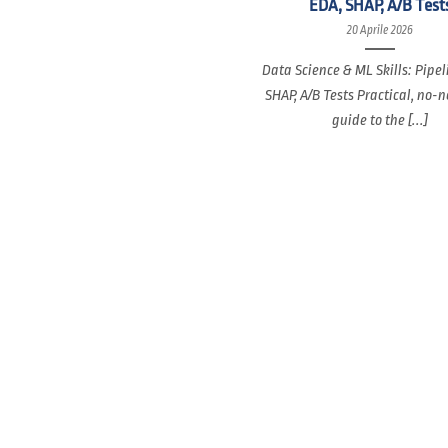
EDA, SHAP, A/B Test
20 Aprile 2026
Data Science & ML Skills: Pipel
SHAP, A/B Tests Practical, no-
guide to the [...]