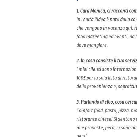
1.
Cara Monica, ci racconti come
In realtà l’idea è nata dalla c
che vengono in vacanza qui. Ho
food marketing ed eventi, da q
dove mangiare.
2. In cosa consiste il tuo servizi
I miei clienti sono internazion
100£ per la sola lista di ristor
della provenienza e, soprattutt
3. Parlando di cibo, cosa cerc
Comfort food, pasta, pizza, moz
ristorante cinese! Si sentono 
mie proposte, però, ci sono anc
persi.