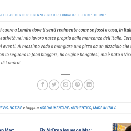
STE DI AUTHENTICO: LORENZO ZURINO JR, FONDATORE E CEO DI “THE ONE”
del cuore a Londra dove ti senti realmente come se fossi a casa, in Ital
reatività nel mio lavoro nasce proprio dalla mancanza dell’Italia. Cer
i eventi. Al massimo vado a mangiare una pizza da un pizzaiolo che s
on lo seguono le food bloggers, ha origine bengalesi, ma è nato a Vice
a di Londra!
NEWS
,
NOTIZIE
e taggato
AGROALIMENTARE
,
AUTHENTICO
,
MADE IN ITALY
.
on Mac:
Fix AirDrop Issues on Mac: