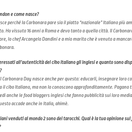
London e come nasce?
ce perché la Carbonara pare sia il piatto “nazionale” Italiano più am
. Ho vissuto 16 anni a Roma e devo tanto a quella città. Il Carbonar
re, lo chef Arcangelo Dandini e a mio marito che è venuto a mancar
rbonara.
ssati all’autenticità del cibo italiano gli inglesi e quanto sono disp
?
l Carbonara Day nasce anche per questo: educarli, insegnare loro co
o il cibo Italiano, ma non lo conoscono approfonditamente. Pagano 
vedi anche le food bloggers inglesi che fanno pubblicità sui loro medi
sto accade anche in Italia, ahimè.
aliani venduti al mondo 2 sono dei tarocchi. Qual è la tua opinione s
?