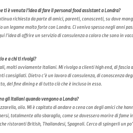
 ti è venuta l’idea di fare il personal food assistant a Londra?
ontinua richiesta da parte di amici, parenti, conoscenti, su dove mang
 un legame molto forte con Londra. Ci venivo spesso negli anni passa
ui l’idea di offrire un servizio di consulenza a coloro che sono in va
o e a chi ti rivolgi?
ali, molti ovviamente Italiani. Mi rivolgo a clienti high end, di fascia
anti consigliati. Dietro c’è un lavoro di consulenza, di conoscenza degl
o, del fine dining e di tutto ciò che è incluso in esso.
ano gli italiani quando vengono a Londra?
zarella, olio. Mi è capitato di andare a cena con degli amici che hanno
persi, totalmente allo sbaraglio, come se dovessero morire di fame i
he ristoranti British, Thailandesi, Spagnoli. Cerco di spingerli un po’ 