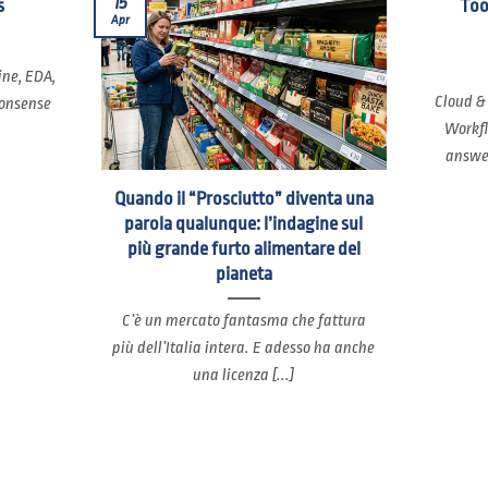
15
s
Too
Apr
ine, EDA,
Cloud &
nonsense
Workfl
answer
Quando il “Prosciutto” diventa una
parola qualunque: l’indagine sul
più grande furto alimentare del
pianeta
C’è un mercato fantasma che fattura
più dell’Italia intera. E adesso ha anche
una licenza [...]