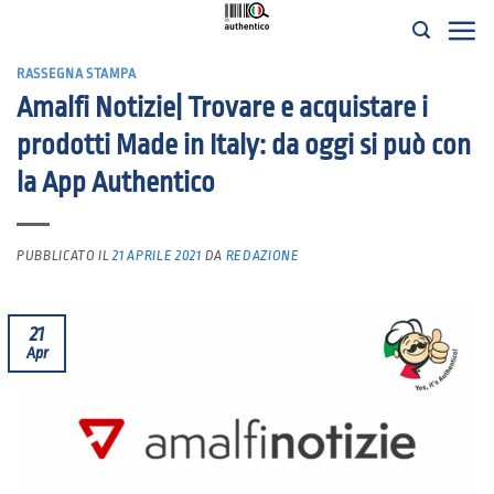
Salta
ai
RASSEGNA STAMPA
contenuti
Amalfi Notizie| Trovare e acquistare i
prodotti Made in Italy: da oggi si può con
la App Authentico
PUBBLICATO IL
21 APRILE 2021
DA
REDAZIONE
21
Apr