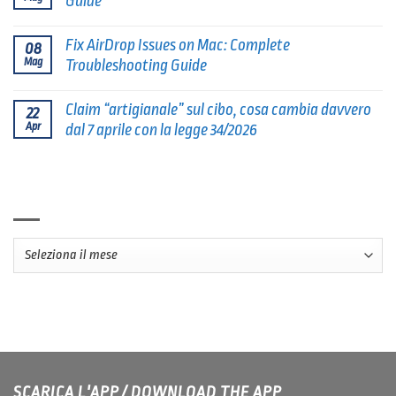
Guide
Fix AirDrop Issues on Mac: Complete
08
Mag
Troubleshooting Guide
Claim “artigianale” sul cibo, cosa cambia davvero
22
Apr
dal 7 aprile con la legge 34/2026
ARCHIVI
Archivi
SCARICA L'APP / DOWNLOAD THE APP