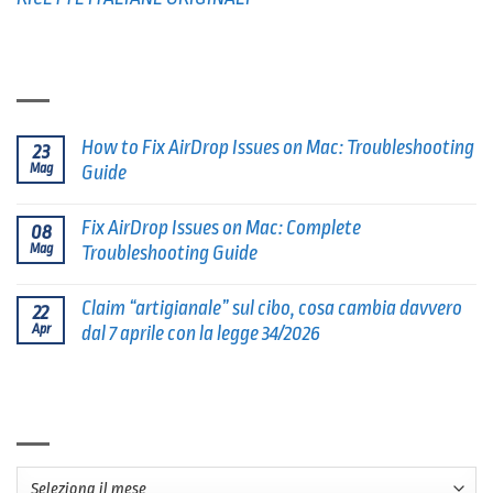
ULTIMI POSTS
How to Fix AirDrop Issues on Mac: Troubleshooting
23
Mag
Guide
Fix AirDrop Issues on Mac: Complete
08
Mag
Troubleshooting Guide
Claim “artigianale” sul cibo, cosa cambia davvero
22
Apr
dal 7 aprile con la legge 34/2026
ARCHIVI
Archivi