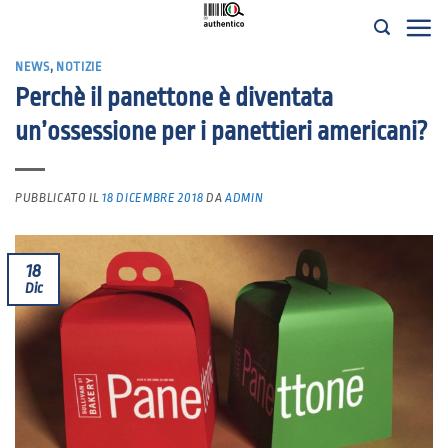
Salta
ai
NEWS
,
NOTIZIE
contenuti
Perchè il panettone è diventata
un’ossessione per i panettieri americani?
PUBBLICATO IL
18 DICEMBRE 2018
DA
ADMIN
18
Dic