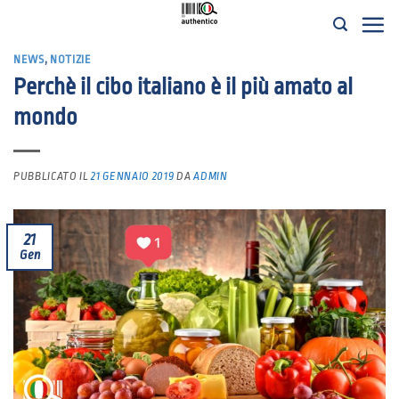
Salta
ai
NEWS
,
NOTIZIE
contenuti
Perchè il cibo italiano è il più amato al
mondo
PUBBLICATO IL
21 GENNAIO 2019
DA
ADMIN
21
Gen