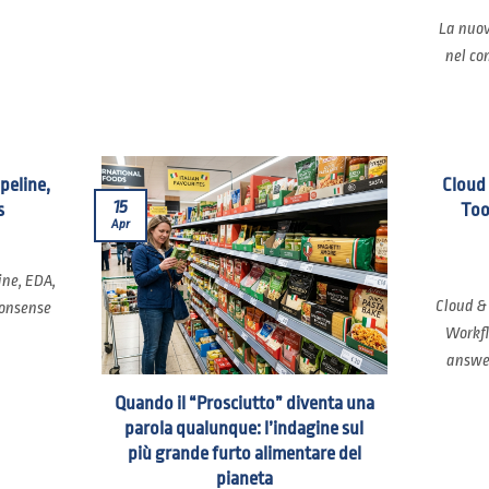
La nuov
nel co
ipeline,
Cloud
15
s
Too
Apr
ine, EDA,
Cloud &
nonsense
Workfl
answer
Quando il “Prosciutto” diventa una
parola qualunque: l’indagine sul
più grande furto alimentare del
pianeta