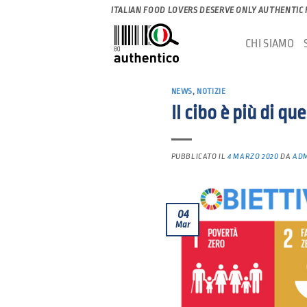
Salta
ITALIAN FOOD LOVERS DESERVE ONLY AUTHENTIC
ai
CHI SIAMO
contenuti
NEWS
,
NOTIZIE
Il cibo è più di q
PUBBLICATO IL
4 MARZO 2020
DA
AD
04
Mar