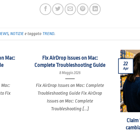
NEWS
,
NOTIZIE
e taggato
TREND
.
on Mac:
Fix AirDrop Issues on Mac:
22
de
Complete Troubleshooting Guide
Apr
8 Maggio 2026
n Mac:
Fix AirDrop Issues on Mac: Complete
to Fix
Troubleshooting Guide Fix AirDrop
Issues on Mac: Complete
Troubleshooting [...]
Claim 
cambia