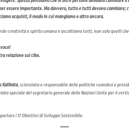
svolgere. Spesso pensiamo che le altre persone debbano cambiare o c
 per essere importante. Ma davvero, tutto e tutti devono cambiare; c
ciamo acquisti, il modo in cui mangiamo e altro ancora.
de creatività e spirito umano e ascoltiamo tutti, non solo quelli ch
 voce!
ra relazione sul cibo.
 Kalibata
, scienziata e responsabile delle politiche ruandesi e presi
viato speciale del segretario generale delle Nazioni Unite per il verti
portare i 17 Obiettivi di Sviluppo Sostenibile.