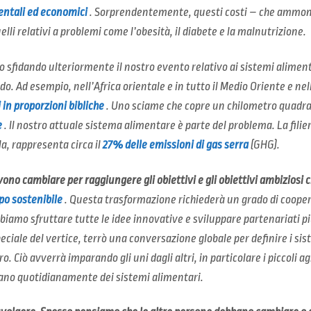
ientali ed economici
. Sorprendentemente, questi costi – che ammontan
uelli relativi a problemi come l’obesità, il diabete e la malnutrizione.
 sfidando ulteriormente il nostro evento relativo ai sistemi alimenta
o. Ad esempio, nell’Africa orientale e in tutto il Medio Oriente e nel
 in proporzioni bibliche
. Uno sciame che copre un chilometro quadra
e
. Il nostro attuale sistema alimentare è parte del problema. La filie
la, rappresenta circa il
27% delle emissioni di gas serra
(GHG).
vono cambiare per raggiungere gli obiettivi e gli obiettivi ambiziosi c
po sostenibile
. Questa trasformazione richiederà un grado di coope
amo sfruttare tutte le idee innovative e sviluppare partenariati più 
peciale del vertice, terrò una conversazione globale per definire i si
. Ciò avverrà imparando gli uni dagli altri, in particolare i piccoli ag
pano quotidianamente dei sistemi alimentari.