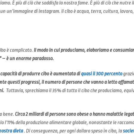
iamo. È più di ciò che soddisfa la nostra fame. È più di ciò che nutre i
 un un’immagine di Instagram. Il cibo è acqua, terra, cultura, lavoro
cibo è complicato.
Il modo in cui produciamo, elaboriamo e consumiamo
” – è un enorme paradosso.
a capacità di produrre cibo è aumentata di
quasi il 300 percento
grazie
te questi progressi, il numero di persone che vanno a letto affama
ni.
Tuttavia, sprechiamo il 35% di tutto il cibo che produciamo, equi
o bene.
Circa 2 miliardi di persone sono obese o hanno malattie lega
lo l’11% della produzione alimentare globale, nonostante le racco
nostra dieta
. Di conseguenza, per ogni dollaro speso in cibo, la
societ