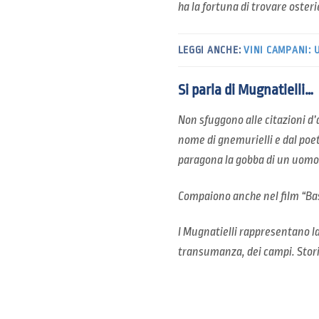
ha la fortuna di trovare osteri
LEGGI ANCHE:
VINI CAMPANI: 
Si parla di Mugnatielli…
Non sfuggono alle citazioni d’a
nome di
gnemurielli
e dal poe
paragona la gobba di un uomo a
Compaiono anche nel film “Bas
I Mugnatielli rappresentano la 
transumanza, dei campi. Storia