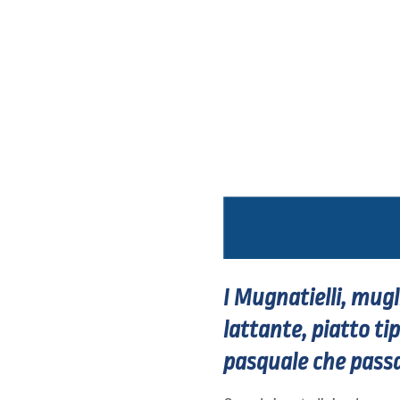
I Mugnatielli, mugl
lattante, piatto tip
pasquale che passa 