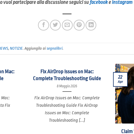
li o vuoi partecipare alla discussione seguici su
facebook
e
instagram
NEWS
,
NOTIZIE
. Aggiungilo ai
segnalibri
.
on Mac:
Fix AirDrop Issues on Mac:
22
de
Complete Troubleshooting Guide
Apr
8 Maggio 2026
n Mac:
Fix AirDrop Issues on Mac: Complete
to Fix
Troubleshooting Guide Fix AirDrop
Issues on Mac: Complete
Troubleshooting [...]
Claim 