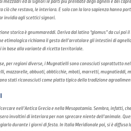
mezzadri ed ai signori le parti più prelibate degli agnelli e dei capre
 ciò che restava, le interiora. E solo con la loro sapienza hanno port
 invidia agli scettici signori.
zione storica è gnummareddi. Deriva dal latino “
glomus”
da cui poi i
e etimologica richiama il gesto dell’arrotolare gli intestini di agnell
 in base alla variante di ricetta territoriale.
se, per regioni diverse, i Mugnatielli sono conosciuti soprattutto nell
lli, mazzarelle, abbuoti, abbticchie, mboti, marretti, mugnatieddi,
o stati riconosciuti come piatto tipico della tradizione agroalime
i
icercare nell’Antica Grecia e nella Mesopotamia. Sembra, infatti, ch
ero involtini di interiora per non sprecare niente dell’animale. Que
giarlo durante i giorni di festa. In Italia Meridionale poi, si è diffus