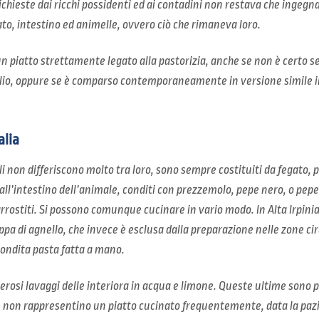
ichieste dai ricchi possidenti ed ai contadini non restava che ingegna
to, intestino ed animelle, ovvero ciò che rimaneva loro.
un piatto strettamente legato alla pastorizia, anche se non è certo se
’olio, oppure se è comparso contemporaneamente in versione simile in
alia
i non differiscono molto tra loro, sono sempre costituiti da fegato, 
dall’intestino dell’animale, conditi con prezzemolo, pepe nero, o pepe
rrostiti. Si possono comunque cucinare in vario modo. In Alta Irpinia 
ppa di agnello, che invece è esclusa dalla preparazione nelle zone ci
 condita pasta fatta a mano.
osi lavaggi delle interiora in acqua e limone. Queste ultime sono po
 non rappresentino un piatto cucinato frequentemente, data la pazie