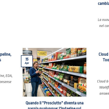
cambia
La nuov
nel co
ipeline,
Cloud
15
s
Too
Apr
ine, EDA,
Cloud &
nonsense
Workfl
answer
Quando il “Prosciutto” diventa una
parola qualunque: l’indagine sul