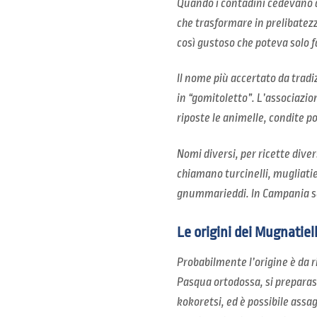
Quando i contadini cedevano ai 
che trasformare in prelibatezza
così gustoso che poteva solo far
Il nome più accertato da tradi
in “gomitoletto”. L’associazion
riposte le animelle, condite poi
Nomi diversi, per ricette diver
chiamano turcinelli, mugliatie
gnummarieddi. In Campania son
Le origini dei Mugnatiell
Probabilmente l’origine è da r
Pasqua ortodossa, si preparass
kokoretsi, ed è possibile assag