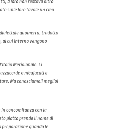
tti, a loro non restava altro
ato sulle loro tavole un cibo
l dialettale gnomerru, tradotto
o, al cui interno vengono
’Italia Meridionale. Li
 mazzacorde o mbujacati e
ntare. Ma conosciamoli meglio!
e in concomitanza con la
sto piatto prende il nome di
a la preparazione quando le