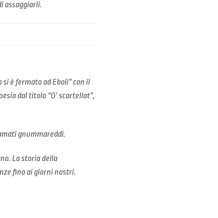
i assaggiarli.
 si è fermato ad Eboli” con il
esia dal titolo “O’ scartellat”,
iamati
gnummareddi.
no. La storia della
ze fino ai giorni nostri.