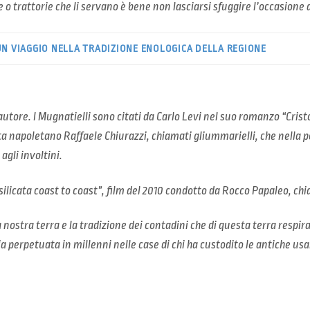
e o trattorie che li servano è bene non lasciarsi sfuggire l’occasione d
UN VIAGGIO NELLA TRADIZIONE ENOLOGICA DELLA REGIONE
utore. I Mugnatielli sono citati da Carlo Levi nel suo romanzo “Cristo
ta napoletano Raffaele Chiurazzi, chiamati
gliummarielli,
che nella po
gli involtini.
ilicata coast to coast”, film del 2010 condotto da Rocco Papaleo, ch
nostra terra e la tradizione dei contadini che di questa terra respira
 perpetuata in millenni nelle case di chi ha custodito le antiche usan