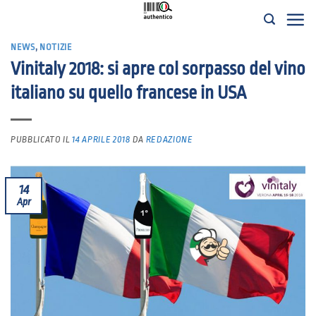
Salta
ai
NEWS
,
NOTIZIE
contenuti
Vinitaly 2018: si apre col sorpasso del vino
italiano su quello francese in USA
PUBBLICATO IL
14 APRILE 2018
DA
REDAZIONE
14
Apr