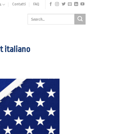
Contatti
FAQ
s
t italiano