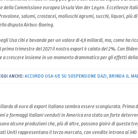
ente della Commissione europea Ursula Von der Leyen. Eccellenze it
rovolone, salumi, crostacei, molluschi agrumi, succhi, liquori, più di
ella disputa Airbus-Boeing.
negli Usa cibi e bevande per un valore di 4,9 miliardi, ma, come ha ric
l primo trimestre del 2021 il nostro export è calato del 2%. Con Biden
re a crescere insieme in un momento drammatico per gli effetti dell
EGGI ANCHE:
ACCORDO USA-UE SU SOSPENSIONE DAZI, BRINDA IL MAD
liardo di euro di export italiano sembra essere scongiurata. Prima d
umi e formaggi italiani venduti in America era stato un forte deterren
 sono alcune produzioni che, più di altre, possono gioire di questa tr
 Stati Uniti rappresentano il terzo mercato, con vendite introno ai 340 