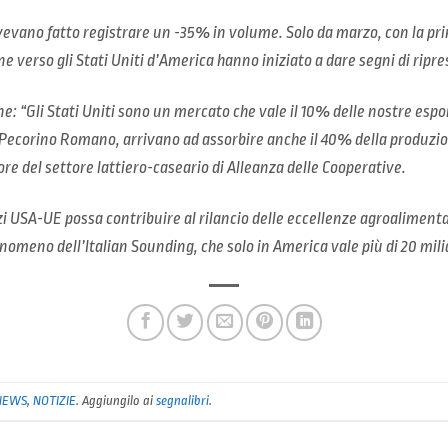
avevano fatto registrare un -35% in volume. Solo da marzo, con la p
ane verso gli Stati Uniti d’America hanno iniziato a dare segni di ripre
e: “Gli Stati Uniti sono un mercato che vale il 10% delle nostre espo
l Pecorino Romano, arrivano ad assorbire anche il 40% della produzi
e del settore lattiero-caseario di Alleanza delle Cooperative.
zi USA-UE possa contribuire al rilancio delle eccellenze agroalimentari
omeno dell’Italian Sounding, che solo in America vale più di 20 milia
NEWS
,
NOTIZIE
. Aggiungilo ai
segnalibri
.