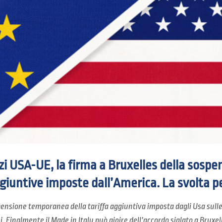
azi USA-UE, la firma a Bruxelles della sosp
giuntive imposte dall’America. La svolta per
pensione temporanea della tariffa aggiuntiva imposta dagli Usa sulle
 Finalmente il Made in Italy può gioire dell’accordo siglato a Bruxelle