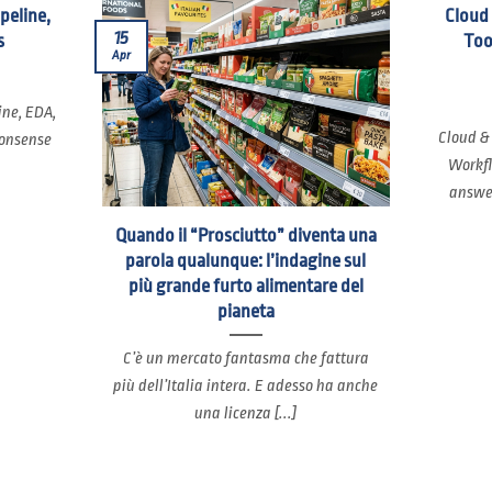
ipeline,
Cloud
15
s
Too
Apr
ine, EDA,
Cloud &
nonsense
Workfl
answer
Quando il “Prosciutto” diventa una
parola qualunque: l’indagine sul
più grande furto alimentare del
pianeta
C’è un mercato fantasma che fattura
più dell’Italia intera. E adesso ha anche
una licenza [...]