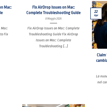
on Mac:
Fix AirDrop Issues on Mac:
22
de
Complete Troubleshooting Guide
Apr
8 Maggio 2026
n Mac:
Fix AirDrop Issues on Mac: Complete
to Fix
Troubleshooting Guide Fix AirDrop
Issues on Mac: Complete
Troubleshooting [...]
Claim 
cambia
La nuov
nel co