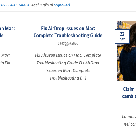
RASSEGNA STAMPA
. Aggiungilo ai
segnalibri
.
on Mac:
Fix AirDrop Issues on Mac:
22
de
Complete Troubleshooting Guide
Apr
8 Maggio 2026
n Mac:
Fix AirDrop Issues on Mac: Complete
to Fix
Troubleshooting Guide Fix AirDrop
Issues on Mac: Complete
Troubleshooting [...]
Claim 
cambia
La nuov
nel co