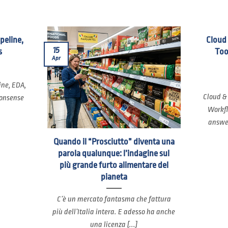
ipeline,
Cloud
15
s
Too
Apr
ine, EDA,
Cloud &
nonsense
Workfl
answer
Quando il “Prosciutto” diventa una
parola qualunque: l’indagine sul
più grande furto alimentare del
pianeta
C’è un mercato fantasma che fattura
più dell’Italia intera. E adesso ha anche
una licenza [...]