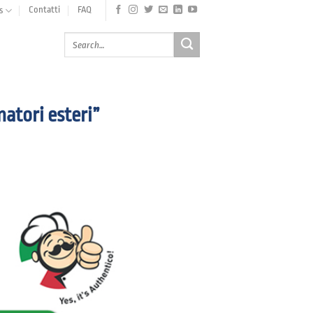
Contatti
FAQ
s
matori esteri”