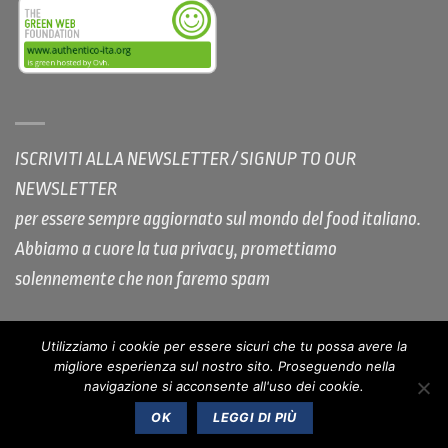
ISCRIVITI ALLA NEWSLETTER / SIGNUP TO OUR
NEWSLETTER
per essere sempre aggiornato sul mondo del food italiano.
Abbiamo a cuore la tua privacy, promettiamo
solennemente che non faremo spam
Utilizziamo i cookie per essere sicuri che tu possa avere la
migliore esperienza sul nostro sito. Proseguendo nella
COOKIE POLICY AUTHENTICO
PRIVACY
COPYRIGHT
navigazione si acconsente all'uso dei cookie.
NOTE LEGALI
OK
LEGGI DI PIÙ
Copyright 2017-2025 ©
AUTHENTICO S.r.l.
P.IVA IT08589901217