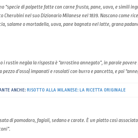
 “specie di polpette fatte con carne frusta, pane, uovo, e simili ing
co Cherubini nel suo Dizionario Milanese nel 1839. Nascono come rice
cia, salame o mortadella, uova, pane bagnato nel latte, grana padano
 i rustin negàa la risposta è “arrostino annegato”, in parole povere n
suo pezzo d’osso) impanati e rosolati con burro e pancetta, e poi “anne
ANTE ANCHE:
RISOTTO ALLA MILANESE: LA RICETTA ORIGINALE
ata di pomodoro, fagioli, sedano e carote. È un piatto così associat
coni”.