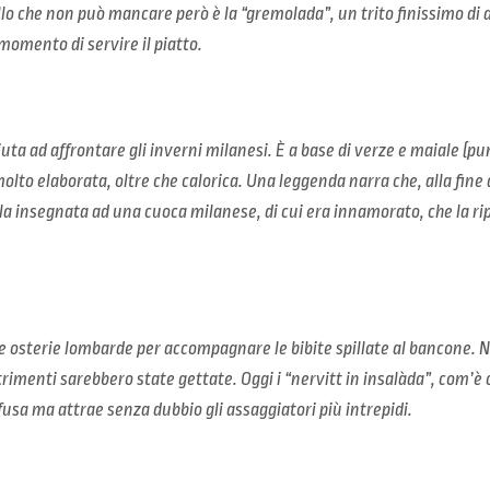
o che non può mancare però è la “gremolada”, un trito finissimo di a
omento di servire il piatto.
uta ad affrontare gli inverni milanesi. È a base di verze e maiale (pu
lto elaborata, oltre che calorica. Una leggenda narra che, alla fine d
la insegnata ad una cuoca milanese, di cui era innamorato, che la rip
e osterie lombarde per accompagnare le bibite spillate al bancone. 
ltrimenti sarebbero state gettate. Oggi i “nervitt in insalàda”, com’è 
usa ma attrae senza dubbio gli assaggiatori più intrepidi.