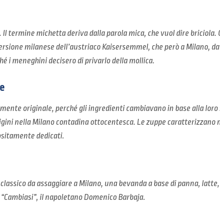
. Il termine michetta deriva dalla parola mica, che vuol dire briciola
ersione milanese dell’austriaco Kaisersemmel, che però a Milano, d
hé i meneghini decisero di privarlo della mollica.
e
ente originale, perché gli ingredienti cambiavano in base alla loro st
igini nella Milano contadina ottocentesca. Le zuppe caratterizzano
ositamente dedicati.
lassico da assaggiare a Milano, una bevanda a base di panna, latte, c
 “Cambiasi”, il napoletano Domenico Barbaja.