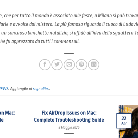
, che per tutto il mondo è associato alle feste, a Milano si può trova
ie e avvolte dal mistero. La più famosa riguarda il cuoco di Ludovic
r un sontuoso banchetto natalizio, si affidò all’idea dello sguattero 
che fu apprezzato da tutti i commensali.
NEWS
. Aggiungilo ai
segnalibri
.
on Mac:
Fix AirDrop Issues on Mac:
22
de
Complete Troubleshooting Guide
Apr
8 Maggio 2026