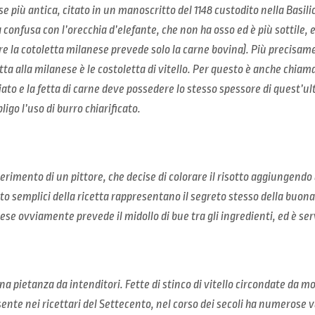
e più antica, citato in un manoscritto del 1148 custodito nella Basili
 confusa con l’orecchia d’elefante, che non ha osso ed è più sottile,
re la cotoletta milanese prevede solo la carne bovina). Più precisamen
tta alla milanese è le costoletta di vitello. Per questo è anche chiam
ato e la fetta di carne deve possedere lo stesso spessore di quest’ult
ligo l’uso di burro chiarificato.
perimento di un pittore, che decise di colorare il risotto aggiungendo 
lto semplici della ricetta rappresentano il segreto stesso della buona 
nese ovviamente prevede il midollo di bue tra gli ingredienti, ed è se
a pietanza da intenditori. Fette di stinco di vitello circondate da mo
sente nei ricettari del Settecento, nel corso dei secoli ha numerose