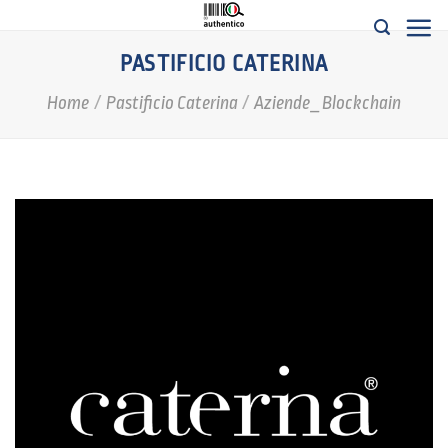
Salta
ai
PASTIFICIO CATERINA
contenuti
Home
/
Pastificio Caterina
/
Aziende_Blockchain