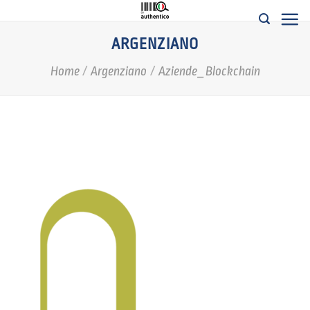
Salta
ai
ARGENZIANO
contenuti
Home
/
Argenziano
/
Aziende_Blockchain